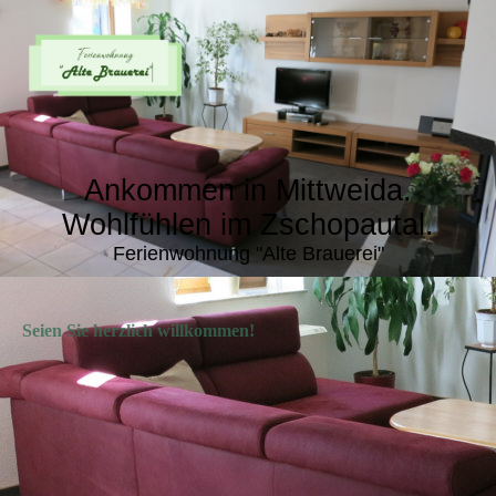
Ankommen in Mittweida.
Wohlfühlen im Zschopautal.
Ferienwohnung "Alte Brauerei"
Seien Sie herzlich willkommen!